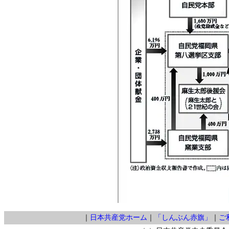
｜
日本共産党ホーム
｜
「しんぶん赤旗」
｜
ご