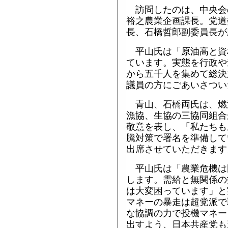
訪問したのは、中央会
裕之農業企画課長。党道
長、石橋哲郎副委員長が
平山氏は「原油高と資
ています。実態を行政や
から五千人を集めて総決
議員の方にごあいさつい
青山、石橋両氏は、燃
漁協、生協の三協同組合
敬意を表し、「私たちも
騰対策で署名を準備して
出席させていただきます
平山氏は「農業危機は
します。需給と無関係の
は大変困っています」と
マネーの暴走は超党派で
な協調の力で投機マネー
出すよう、日本共産党も