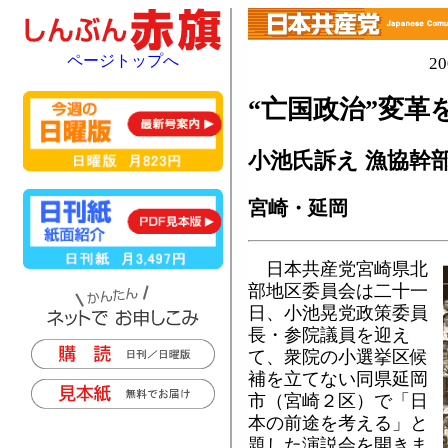
ページトップへ
2
“亡国政治”変革
小池氏訴え 漁協幹
宮崎・延岡
日本共産党宮崎県北
部地区委員会は二十一
日、小池晃党政策委員
長・参院議員を迎え
て、衆院の小選挙区候
補を立てない同県延岡
市（宮崎２区）で「日
本の前途を考える」と
題した演説会を開きま