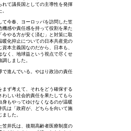
られて議長国としての主導性を発揮
た。
て今春、ヨーロッパを訪問した笠
危機感や責任感を持って役割を果た
「今やる方が安く済む」と対策に取
温暖化抑止についての日本共産党の
じ資本主義国なのだから、日本も、
はなく、地球益という視点で尽くせ
強調しました。
で進んでいる。やはり政治の責任
。
まず考えて、それをどう確保する
さわしい社会的責任を果たしてもら
自身もやってゆけなくなるのが温暖
井氏は「政府が、どちらを向いて施
じました。
笠井氏は、後期高齢者医療制度の