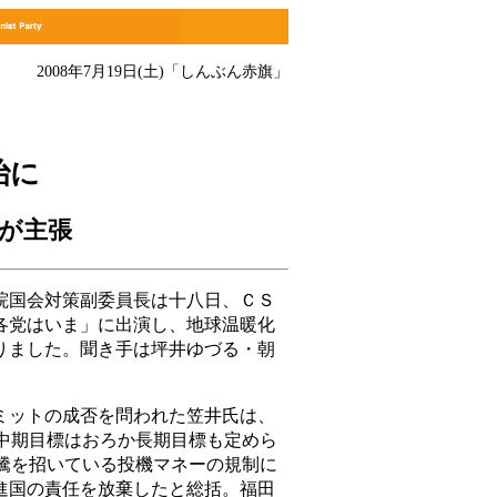
2008年7月19日(土)
「しんぶん赤旗」
治に
が主張
国会対策副委員長は十八日、ＣＳ
各党はいま」に出演し、地球温暖化
りました。聞き手は坪井ゆづる・朝
ットの成否を問われた笠井氏は、
の中期目標はおろか長期目標も定めら
高騰を招いている投機マネーの規制に
進国の責任を放棄したと総括。福田