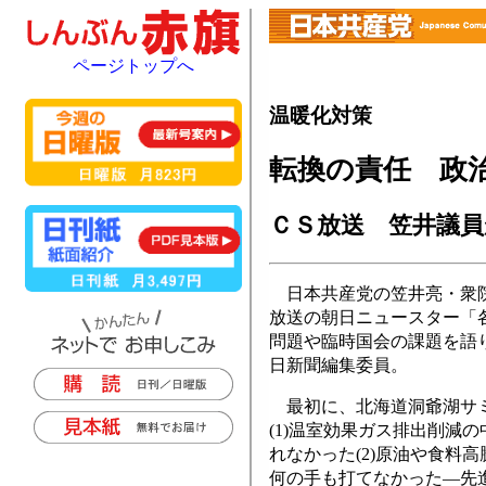
ページトップへ
温暖化対策
転換の責任 政
ＣＳ放送 笠井議員
日本共産党の笠井亮・衆院
放送の朝日ニュースター「
問題や臨時国会の課題を語
日新聞編集委員。
最初に、北海道洞爺湖サミ
(1)温室効果ガス排出削減
れなかった(2)原油や食料
何の手も打てなかった―先