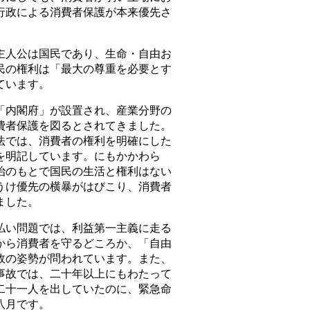
､行政による消費者保護が本来優先さ
人公は国民であり、生命・自由お
民の権利は「最大の尊重を必要とす
ています。
内閣府」が設置され、産業分野の
費者保護を図るとされてきました。
法では、消費者の権利を明確にした
を明記しています。にもかかわら
治のもとで国民の生活と権利はない
うけ優先の横暴がはびこり、消費者
ました。
い問題では、利益第一主義に走る
から消費者を守るどころか、「自由
政の姿勢が問われています。また、
事故では、二十年以上にもわたって
二十一人を出していたのに、緊急命
八月です。