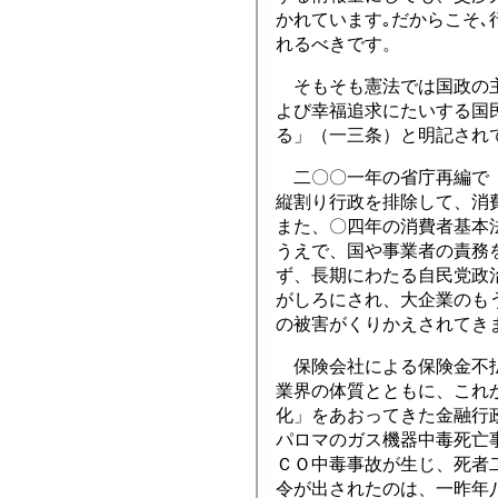
かれています｡だからこそ
れるべきです。
そもそも憲法では国政の主
よび幸福追求にたいする国
る」（一三条）と明記され
二〇〇一年の省庁再編で「
縦割り行政を排除して、消
また、〇四年の消費者基本
うえで、国や事業者の責務
ず、長期にわたる自民党政
がしろにされ、大企業のも
の被害がくりかえされてき
保険会社による保険金不払
業界の体質とともに、これ
化」をあおってきた金融行
パロマのガス機器中毒死亡
ＣＯ中毒事故が生じ、死者
令が出されたのは、一昨年