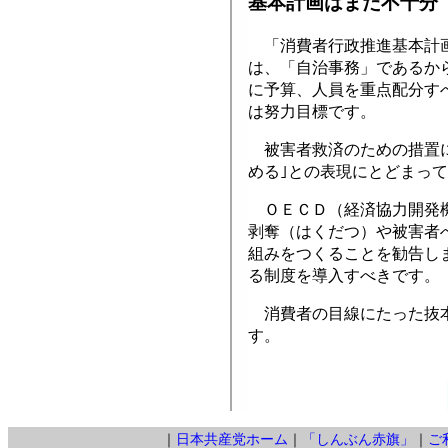
基本計画はまだ不十分
「消費者行政推進基本計画
は、「自治事務」であるか
に予算、人員を重点配分す
は努力目標です。
被害者救済のための措置に
める｣との表現にとどまって
ＯＥＣＤ（経済協力開発機
剥奪（はくだつ）や被害者
組みをつくることを勧告し
る制度を導入すべきです。
消費者の目線にたった抜本
す。
｜
日本共産党ホーム
｜
「しんぶん赤旗」
｜
ご