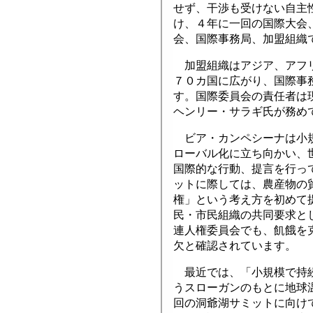
せず、干渉も受けない自主
け、４年に一回の国際大会
会、国際事務局、加盟組織
加盟組織はアジア、アフリ
７０カ国に広がり、国際事
す。国際委員会の責任者は
ヘンリー・サラギ氏が務め
ビア・カンペシーナは小規
ローバル化に立ち向かい、
国際的な行動、提言を行っ
ットに際しては、農産物の
権」という考え方を初めて
民・市民組織の共同要求と
連人権委員会でも、飢餓を
欠と確認されています。
最近では、「小規模で持続
うスローガンのもとに地球
回の洞爺湖サミットに向け