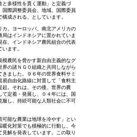
性と多様性を貫く運動」と定義づ
、国際調整委員会、地域、国際委員
で構成される、としています。
カ、ヨーロッパ、南北アメリカの
務局はインドネシアに置かれていま
現在、インドネシア農民組合の代表
ています。
模農民を脅かす新自由主義的なグ
世界の諸ＮＧＯ組織と共同しながら
てきました。９６年の世界食料サミ
貿易自由化路線に対置して「食料主
提起。それは、その後、世界の農
して定着・発展し、０４年には、国
克服し、持続可能な人類社会に不可
可能な農業は地球を冷やす」とい
温暖化対策でも積極的に行動し、今
て見解を発表しています。この取り