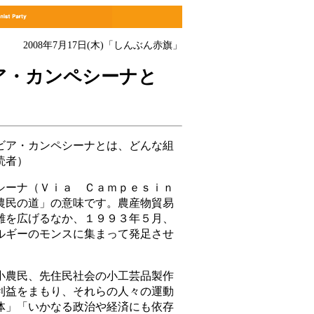
2008年7月17日(木)
「しんぶん赤旗」
ア・カンペシーナと
ア・カンペシーナとは、どんな組
読者）
ーナ（Ｖｉａ Ｃａｍｐｅｓｉｎ
農民の道」の意味です。農産物貿易
難を広げるなか、１９９３年５月、
ルギーのモンスに集まって発足させ
農民、先住民社会の小工芸品製作
利益をまもり、それらの人々の運動
体」「いかなる政治や経済にも依存