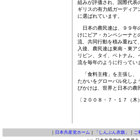
組みが評価され、国際代表
ギリスの有力紙ガーディア
に選ばれています。
日本の農民連は、９９年の
けにビア・カンペシーナと
流、共同行動を積み重ねて
入後、農民連は東南・東ア
リピン、タイ、ベトナム、
流を毎年のように行ってい
「食料主権」を主張し、「
たかいをグローバル化しよ
びかけは、世界と日本の農
〔２００８・７・１７（木
｜
日本共産党ホーム
｜
「しんぶん赤旗」
｜
ご