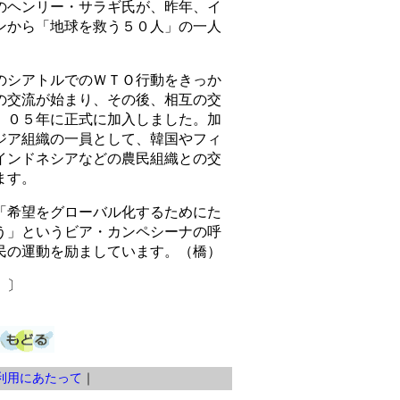
のヘンリー・サラギ氏が、昨年、イ
ンから「地球を救う５０人」の一人
シアトルでのＷＴＯ行動をきっか
の交流が始まり、その後、相互の交
、０５年に正式に加入しました。加
ジア組織の一員として、韓国やフィ
インドネシアなどの農民組織との交
ます。
希望をグローバル化するためにた
う」というビア・カンペシーナの呼
民の運動を励ましています。（橋）
）〕
利用にあたって
｜