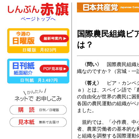
ページトップへ
国際農民組織ビ
は？
〈問い〉
国際農民組織ビ
織なのですか？（宮城・一
〈答え〉
ビア・カンペシ
ａ）とは、スペイン語で「
の自由化が世界の農民に困
各国の農民運動の組織がベ
ました。
規約では、「小作農、中小
者、農業労働者の基本的な
と組織を調整する国際運動