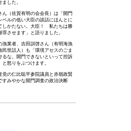
せました。
ん（佐賀有明の会会長）は「開門
レベルの低い大臣の談話にほんとに
てしかたない。大臣！ 私たちは勝
謝罪させます」と語りました。
漁業者、吉田訓啓さん（有明海漁
漁民世話人）も「環境アセスのごま
けるな。開門できないといって控訴
」と怒りをぶつけます。
党の仁比聡平参院議員と赤嶺政賢
ですみやかな開門調査の政治決断