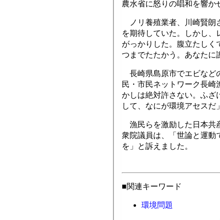
農水省に怒りの唱和を響か
ノリ養殖業者、川崎賢朗さ
を期待していた。しかし、
がっかりした。腹立たしく
つまでたたかう。あなたに
長崎県島原市でエビなどの
民・市民ネットワーク長崎
かしは絶対許さない。ふざ
して、なにが環境アセスだ
漁民らを激励した日本共産
衆院議員は、「世論と運動
を」と訴えました。
■関連キーワード
環境問題