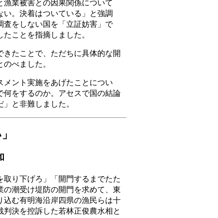
漁業被害との因果関係について
ない。決着はついている」と強調
調査をしない国を「立証妨害」で
したことを指摘しました。
きたことで、ただちに具体的な開
とのべました。
メント実施をあげたことについ
で何をするのか。アセスで国の結論
だ」と非難しました。
い」
和
取り下げろ」「開門するまでたた
業の潮受け堤防の開門を求めて、東
り込む有明海沿岸四県の漁民らは十
裁判決を控訴した若林正俊農水相と