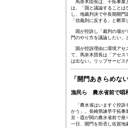
馬奈木団長は、干拓事業と
は、「国と議論することは
し、地裁判決で中長期開門
「信義則に反する」と断罪
国が控訴し「裁判の場がで
門のやり方を議論したい」
国が控訴理由に環境アセス
て、馬奈木団長は「アセス
は出ない。リップサービス
「開門あきらめな
漁民ら 農水省前で唱
「農水省はいますぐ控訴を
かう」。長崎県諫早干拓事
京・霞が関の農水省前で座
一日、開門を拒否し佐賀地