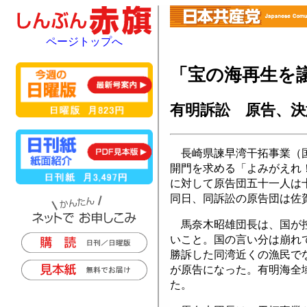
ページトップへ
「宝の海再生を
有明訴訟 原告、決
長崎県諫早湾干拓事業（国
開門を求める「よみがえれ
に対して原告団五十一人は
同日、同訴訟の原告団は佐
馬奈木昭雄団長は、国が控
いこと。国の言い分は崩れ
勝訴した同湾近くの漁民で
が原告になった。有明海全
た。