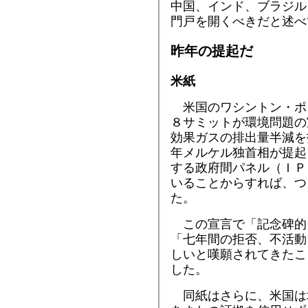
中国、インド、ブラジル
門戸を開くべきだと述べ
昨年の提起だ
米紙
米国のワシントン・ポ
８サミットが環境問題の
効果ガスの排出量半減を
年メルケル独首相が提起
する政府間パネル（ＩＰ
いることからすれば、つ
た。
この宣言で「記念碑的
「七年間の拒否、不活動
しいと嘆願されてきたこ
した。
同紙はさらに、米国は