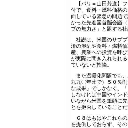
【パリ＝山田芳進】フ
付で、食料・燃料価格の
面している緊急の問題で
かった先進国首脳会議（
ブの無力さ」と題する社
社説は、米国のサブプ
済の混乱や食料・燃料価
産、農業への投資を呼び
が実際に聞き入れられる
ていないと指摘。
また温暖化問題でも、
九九〇年比で）５０％削
な成果」でしかなく、「
しなければ中国やインド
いながら米国を筆頭に先
とを拒否していることだ
Ｇ８はもはやこれらの
を提供しておらず、その