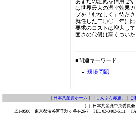
あまたの証拠を信用せず
は世界最大の温室効果ガ
プを「むなしく」待たさ
就任した二〇〇一年に比
要求のコストは増大して
固さの代償は高くついた
■関連キーワード
環境問題
｜
日本共産党ホーム
｜
「しんぶん赤旗」
｜
ご
（c）日本共産党中央委員会
151-8586 東京都渋谷区千駄ヶ谷4-26-7 TEL 03-3403-6111 FAX 