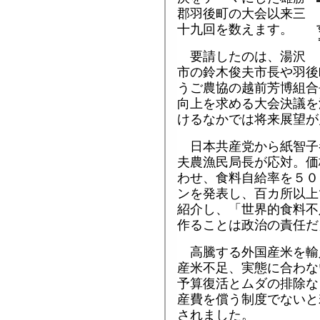
郡羽後町の大会以来三
十九回を数えます。
要請したのは、湯沢
市の鈴木俊夫市長や羽後
うご農協の越前芳博組合
向上を求める大会決議を
けるなかでは将来展望が
日本共産党から紙智子
夫農漁民局長が応対。価
わせ、食料自給率を５０
ンを発表し、百カ所以上
紹介し、「世界的食料不
作ることは政治の責任だ
高騰する外国産米を輸
産米不足、実態に合わな
予算復活とムダの排除な
産費を償う制度でないと
されました。