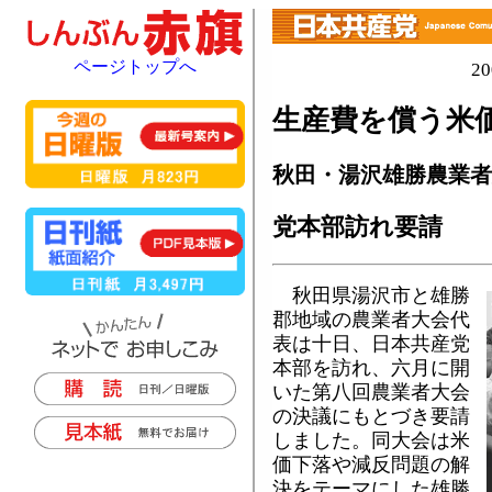
ページトップへ
2
生産費を償う米
秋田・湯沢雄勝農業者
党本部訪れ要請
秋田県湯沢市と雄勝
郡地域の農業者大会代
表は十日、日本共産党
本部を訪れ、六月に開
いた第八回農業者大会
の決議にもとづき要請
しました。同大会は米
価下落や減反問題の解
決をテーマにした雄勝