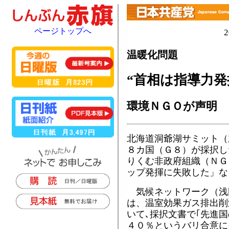
ページトップへ
温暖化問題
“首相は指導力発
環境ＮＧＯが声明
北海道洞爺湖サミット（
８カ国（Ｇ８）が採択し
りくむ非政府組織（ＮＧ
ップ発揮に失敗した」な
気候ネットワーク（浅
は、温室効果ガス排出削減
いて､採択文書で｢先進国
４０％というバリ合意に