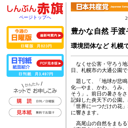
ページトップへ
豊かな自然 手渡
環境団体など 札幌
なくせ公害・守ろう地
日、札幌市の大通公園で
題して、「地球が悲鳴
化―やま、かわ、うみ、
そう」。前日の暑さをさ
記録した炎天下の公園。
「世界に一つだけの花」
に響きます。
高尾山の自然をまもる