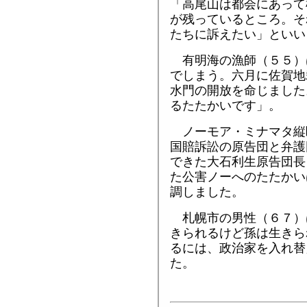
「高尾山は都会にあって
が残っているところ。そ
たちに訴えたい」といい
有明海の漁師（５５）
でしまう。六月に佐賀地
水門の開放を命じました
るたたかいです」。
ノーモア・ミナマタ縦
国賠訴訟の原告団と弁護
できた大石利生原告団長
た公害ノーへのたたかい
調しました。
札幌市の男性（６７）
きられるけど孫は生きら
るには、政治家を入れ替
た。