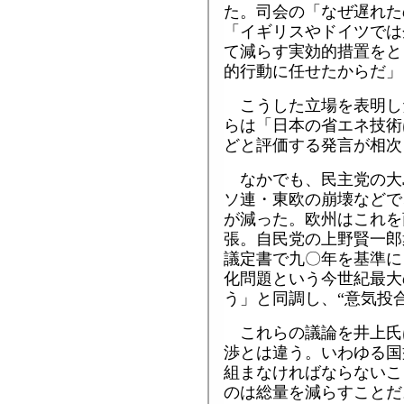
た。司会の「なぜ遅れた
「イギリスやドイツでは
て減らす実効的措置をと
的行動に任せたからだ」
こうした立場を表明し
らは「日本の省エネ技術
どと評価する発言が相次
なかでも、民主党の大
ソ連・東欧の崩壊などで
が減った。欧州はこれを
張。自民党の上野賢一郎
議定書で九〇年を基準に
化問題という今世紀最大
う」と同調し、“意気投
これらの議論を井上氏
渉とは違う。いわゆる国
組まなければならないこ
のは総量を減らすことだ