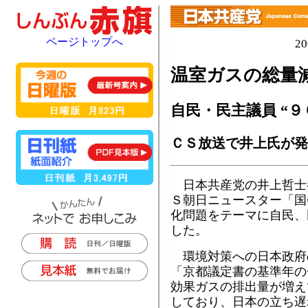
ページトップへ
2
温室ガスの総量
自民・民主議員 “９
ＣＳ放送で井上氏が発
日本共産党の井上哲士
Ｓ朝日ニュースター「国
化問題をテーマに自民、
した。
環境対策への日本政府
「京都議定書の基準年の
効果ガスの排出量が増え
しており、日本の立ち遅