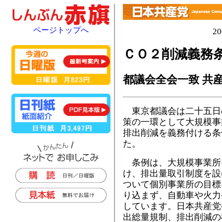
ページトップへ
2
ＣＯ２削減義務条
都議会全会一致 共
東京都議会は二十五日
策の一環として大規模事
排出削減を義務付ける条
た。
条例は、大規模事業所
け、排出量取引制度を設
ついて個別事業所の目標
り込まず、自動車や火力
しています。日本共産党
出総量規制、排出削減の