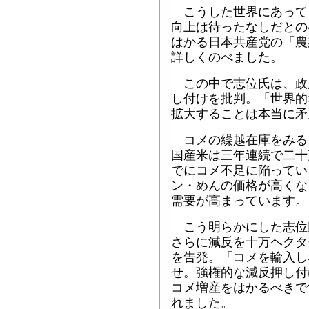
こうした世界にあって
向上は待ったなしだとの
はかる日本共産党の「農
詳しくのべました。
この中で志位氏は、政
し付けを批判。「世界的
拡大することは本当に矛
コメの繰越在庫をみる
国産米は三年連続で二十
でにコメ不足に陥ってい
ン・めんの価格が高くな
需要が高まっています。
こう明らかにした志位
さらに減反を十万ヘクタ
を告発。「コメを輸入し
せ。強権的な減反押し付
コメ増産をはかるべきで
れました。