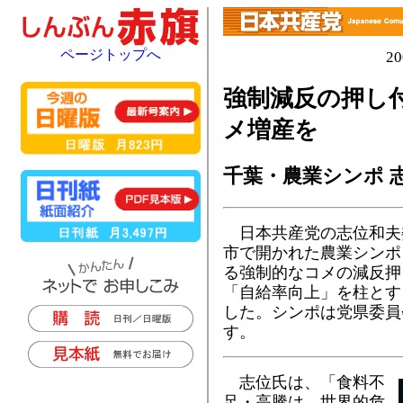
ページトップへ
2
強制減反の押し
メ増産を
千葉・農業シンポ 
日本共産党の志位和夫
市で開かれた農業シンポ
る強制的なコメの減反押
「自給率向上」を柱とす
した。シンポは党県委員
す。
志位氏は、「食料不
足・高騰は、世界的危