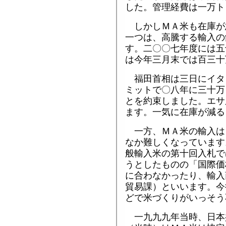
した。管理経費は一万ト
しかしＭＡ米も在庫が
一つは、高騰する輸入の
す。二〇〇七年度には五
は今年三月末では百三十
福田首相は三日にイタ
ミットで〇八年に三十万
とを約束しました。エサ
ます。一気に在庫が減る
一方、ＭＡ米の輸入は
なか難しくなっています
般輸入米の第十回入札で
うとしたものの「国際価
に合わなかったり、輸入
貿易課）といいます。今
どで米づくりがいっそう
一九九九年当時、日本