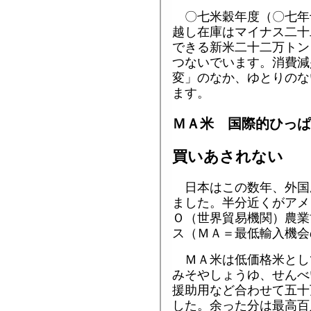
〇七米穀年度（〇七年
越し在庫はマイナス二十
できる新米二十二万トン
つないでいます。消費減
変」のなか、ゆとりのな
ます。
ＭＡ米 国際的ひっぱ
買いあされない
日本はこの数年、外国
ました。半分近くがアメ
Ｏ（世界貿易機関）農業
ス（ＭＡ＝最低輸入機会
ＭＡ米は低価格米とし
みそやしょうゆ、せんべ
援助用など合わせて五十
した。余った分は最高百