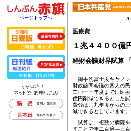
ページトップへ
2
医療費
１兆４４００億円
経財会議財界試算 
御手洗冨士夫キヤノン
財政諮問会議の四人の民
二〇一一年度までに医療
億円削減できるとした試
費分は〇九年度からの三
減できるとしています。
試算は、複数の病院を
すことで年二百億―三百