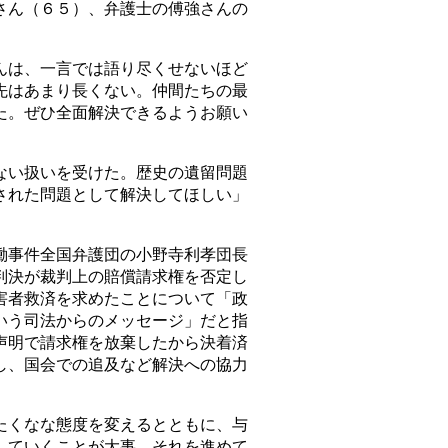
さん（６５）、弁護士の傅強さんの
は、一言では語り尽くせないほど
先はあまり長くない。仲間たちの最
た。ぜひ全面解決できるようお願い
い扱いを受けた。歴史の遺留問題
された問題として解決してほしい」
事件全国弁護団の小野寺利孝団長
判決が裁判上の賠償請求権を否定し
害者救済を求めたことについて「政
いう司法からのメッセージ」だと指
声明で請求権を放棄したから決着済
し、国会での追及など解決への協力
くなな態度を変えるとともに、与
していくことが大事。それを進めて