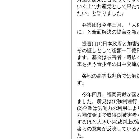
いく上で共産党として果た
たい」と語りました。
弁護団は今年三月、「人権
に」と全面解決の提言を新
提言は(1)日本政府と加害
その証しとして総額一千億
ます。基金は被害者・遺族
来を担う青少年の日中交流
各地の高等裁判所では解決
す。
今年四月、福岡高裁が国と
ました。所見は(1)強制連
(2)企業は労働力の利用に
ら補償金まで取得(3)被害
するほど大きい(4)裁判上
者らの意向が反映している
た。