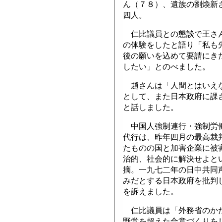
ん（７８）、遺族の劉煥新
四人。
仁比議員との懇談で王さん
の体験をしたと語り「私も
後の願いを込めて要請にき
したい」とのべました。
趙さんは「人間とはいえな
として、また日本政府に課
と話しました。
中国人強制連行・強制労働
代行は、昨年四月の最高裁
たものの国と加害企業に被
治的、社会的に解決せよと
摘。一九七二年の日中共同
みだとする日本政府を批判
を訴えました。
仁比議員は「外務省のかた
野党を超えた合意づくりを