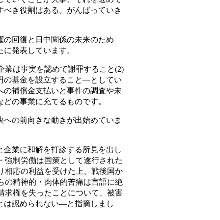
すべき役割はある。がんばっていき
の回復と日中関係の未来のため
たに発表しています。
企業は事実を認めて謝罪すること(2)
円の基金を設立すること―としてい
への補償金支払いと事件の調査や未
などの事業に充てるものです。
への前向きな動きが出始めていま
企業に和解を打診する所見を出し
行・強制労働は国策として遂行された
より相応の利益を受けた上、戦後国か
者らの精神的・肉体的苦痛は言語に絶
の請求権を失ったことについて、被害
とは認められない―と指摘しまし