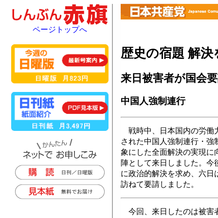
ページトップへ
歴史の宿題 解決
来日被害者が国会要
中国人強制連行
戦時中、日本国内の労働力
された中国人強制連行・強
象にした全面解決の実現に
陣として来日しました。今
に政治的解決を求め、六日
訪ねて要請しました。
今回、来日したのは被害者