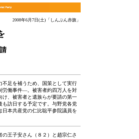
2008年6月7日(土)
「しんぶん赤旗」
を
請
不足を補うため、国策として実行
制労働事件―。被害者約四万人を対
向け、被害者と遺族らが要請の第一
後も訪日する予定です。与野党各党
は日本共産党の仁比聡平参院議員を
の王子安さん（８２）と趙宗仁さ