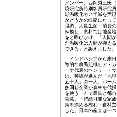
メンバー、西岡秀三氏（
境研究所特別客員研究員
球温暖化ガス半減を実現
かどうかの岐路にたって
強調、大量生産・消費の
転換し、食料では地産地
をと呼びかけ、「人間が
た温暖化は人間が抑える
できる」と訴えました。
インドネシアから来日
際的な農民組織ビア・カ
ーナ代表のヘンリー・サ
は、英紙が選んだ「地球
五十人」の一人。パーム
多国籍企業が森林を伐採
を使う一方で農民と都市
告発。「持続可能な家族
策を決める権利・食料主
した。日本の産直は一つ