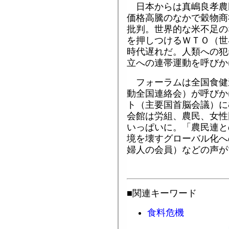
日本からは真嶋良孝農
価格高騰のなかで穀物商
批判。世界的な米不足の
を押しつけるＷＴＯ（世
時代遅れだ。人類への犯
立への連帯運動を呼びか
フォーラムは全国食健
動全国連絡会）が呼びか
ト（主要国首脳会議）に
会館は労組、農民、女性
いっぱいに。「農民連と
境を壊すグローバル化へ
婦人の会員）などの声が
■関連キーワード
食料危機