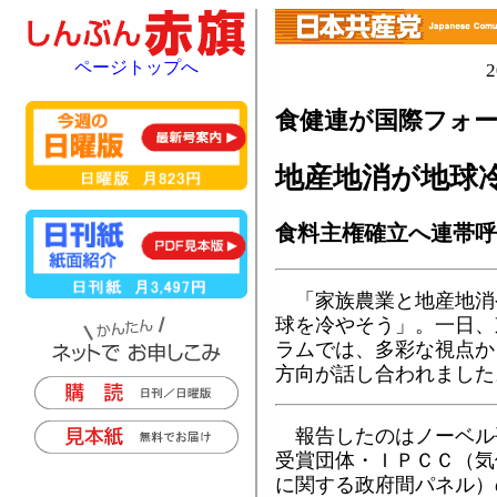
ページトップへ
食健連が国際フォ
地産地消が地球
食料主権確立へ連帯呼
「家族農業と地産地消
球を冷やそう」。一日、
ラムでは、多彩な視点か
方向が話し合われました
報告したのはノーベル
受賞団体・ＩＰＣＣ（気
に関する政府間パネル）