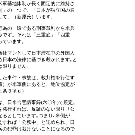
米軍基地体制が長く固定的に維持さ
制」の一つで、「日本が独立国の名
して」（新原氏）います。
為の一環である刑事裁判から米兵
みです。それは「三重底」「四重
っています。
社マンとして日本滞在中の外国人
め日本の法律に基づき裁かれます｡と
は限りません｡
た事件・事故は、裁判権を行使す
権）が米軍側にあると、地位協定が
七条３項ａ）
、日米合意議事録(六〇年)で規定。
を発行すれば、反証のない限り､｢公
なるとしています｡つまり､米側が
えすれば「公務中」と認められ、日
兵の犯罪は裁けないことになるので