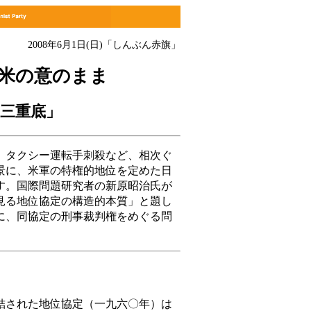
2008年6月1日(日)
「しんぶん赤旗」
 米の意のまま
三重底」
タクシー運転手刺殺など、相次ぐ
景に、米軍の特権的地位を定めた日
す。国際問題研究者の新原昭治氏が
見る地位協定の構造的本質」と題し
に、同協定の刑事裁判権をめぐる問
された地位協定（一九六〇年）は