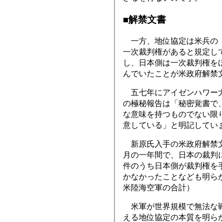
■解禁文書
一方、地位協定は米兵の「
一次裁判権があると規定し
し、日本側は一次裁判権を
んでいたことが米政府解禁
五七年にアイゼンハワー大
の極秘報告は「秘密覚書で
な意味を持つものでない限
意している」と明記してい
新原氏入手の米政府解禁文
月の一年間で、日本の裁判
件のうち日本側が裁判権を
かなかったことなども明ら
米陸海空軍の合計）
米軍が世界規模で無法な戦
える地位協定の本質を明ら