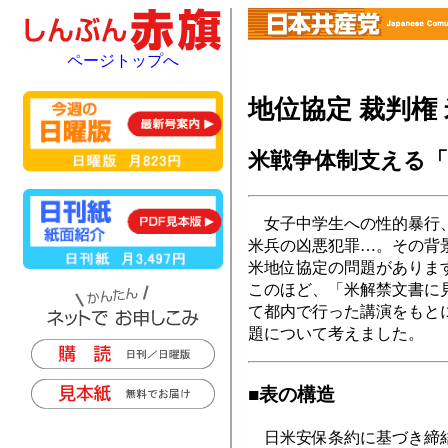
ページトップへ
地位協定 裁判権
米戦争体制支える「
女子中学生への性的暴行、
米兵の凶悪犯罪…。その背
米地位協定の問題がありま
このほど、「米解禁文書に
て都内で行った講演をもと
題について考えました。
■表の構造
日米安保条約に基づき締結