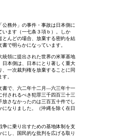
公務外」の事件・事故は日本側に
ています（一七条３項ｂ）。しか
ほとんどの場合、放棄する密約を結
文書で明らかになっています。
統領に提出された世界の米軍基地
、日本側は、日本にとり著しく重大
り、一次裁判権を放棄することに同
ます。
書で、六二年十二月―六三年十一
に付されるべき犯罪三千四百三十三
手放さなかったのは三百五十件でし
かになりました。（沖縄を除く在日
争に乗り出すための基地体制を支
かにし、国民的な批判を広げる取り