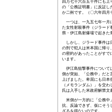
四万七千六百五十件にも上
の「公務証明書」に反証し
か二例です。（〇六年四月
一つは、一九五七年一月に
た女性射殺事件（ジラード
県・伊江島射爆場で起きた
しかし、ジラード事件は日
の刑で犯人は米本国に帰り
の密約があったことがすで
います。
伊江島狙撃事件については
側が突如、「公務中」だと
上げました。卑屈にも日本
（メモランダム）」を交わ
氏は入手した米政府解禁文
米側が一方的に「公務中」
抗、反論できず、仮にそう
ざるを得ないのです。