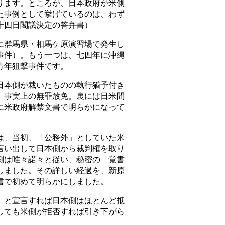
ります。ところが、日本政府が米側
た事例として挙げているのは、わず
十四日閣議決定の答弁書）
群馬県・相馬ケ原演習場で発生し
事件）。もう一つは、七四年に沖縄
青年狙撃事件です。
本側が裁いたものの執行猶予付き
、事実上の無罪放免。裏には日米間
に米政府解禁文書で明らかになって
、当初、「公務外」としていた米
言い出して日本側から裁判権を取り
側は唯々諾々と従い、秘密の「覚書
しました。その詳しい経過を、新原
書で初めて明らかにしました。
と宣言すれば日本側はほとんど抵
しても米側が拒否すれば引き下がら