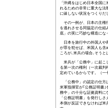
「沖縄をはじめ日本全国に
れるための非常に重大な法
に値しない状況をつくりだ
その一例が、日本の主権行
を逃れさせる同協定の仕組
底」の実に巧妙な構造にな
日本を旅行中の外国人や商
が罪を犯せば、米国人も含
ころが､米兵の場合､そうと
米兵が「公務中」に起こし
る第一次の権利（一次裁判
定めているからです。（一
「公務中」の認定の仕方は
米軍指揮官が｢公務証明書｣
務中」の十分な証拠資料に
「公務証明書」を発行しさ
本側が反証できなければ米