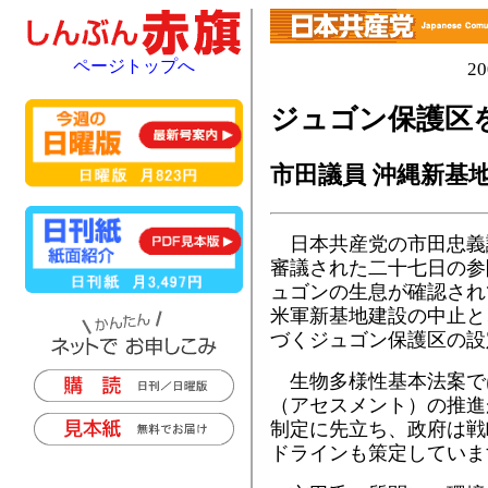
ページトップへ
2
ジュゴン保護区
市田議員 沖縄新基地
日本共産党の市田忠義
審議された二十七日の参
ュゴンの生息が確認され
米軍新基地建設の中止と
づくジュゴン保護区の設
生物多様性基本法案で
（アセスメント）の推進
制定に先立ち、政府は戦
ドラインも策定していま