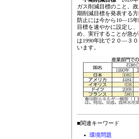
ガス削減目標のこと。政府
期削減目標を発表する方
防止には今から10―15
目標を速やかに設定し、
め、実行することが急が
は1990年比で２０―３
います。
■関連キーワード
環境問題