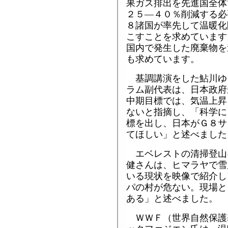
果ガス排出を先進国全体
２５―４０％削減する必
８諸国が率先して温暖化
こすことを求めています
国内で発生した廃棄物を
も求めています。
基調講演をした鮎川ゆ
ラム副代表は、日本政府
中期目標では、気温上昇
ないと指摘し、「科学に
標を出し、日本がＧ８サ
てほしい」と述べました
エベレストの清掃登山
健さんは、ヒマラヤで雪
いる現状を映像で紹介し
パの村が危ない。現場と
ある」と述べました。
ＷＷＦ（世界自然保護