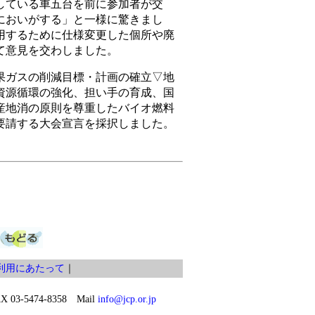
している車五台を前に参加者が交
においがする」と一様に驚きまし
用するために仕様変更した個所や廃
て意見を交わしました。
ガスの削減目標・計画の確立▽地
資源循環の強化、担い手の育成、国
産地消の原則を尊重したバイオ燃料
要請する大会宣言を採択しました。
利用にあたって
｜
03-5474-8358 Mail
info@jcp.or.jp