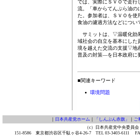
では、実際にＳＶＯで走行
流。「車からてんぷら油の
た。参加者は、ＳＶＯを使
食油の濾過方法などについ
サミットは、▽温暖化効果
域社会の自立を基本にした
境を越えた交流の支援▽地
普及の対策―を日本政府に
■関連キーワード
環境問題
｜
日本共産党ホーム
｜
「しんぶん赤旗」
｜
ご
（c）日本共産党中央委員会
151-8586 東京都渋谷区千駄ヶ谷4-26-7 TEL 03-3403-6111 FAX 