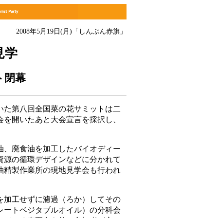
2008年5月19日(月)
「しんぶん赤旗」
見学
ト閉幕
た第八回全国菜の花サミットは二
会を開いたあと大会宣言を採択し、
、廃食油を加工したバイオディー
資源の循環デザインなどに分かれて
油精製作業所の現地見学会も行われ
加工せずに濾過（ろか）してその
レートベジタブルオイル）の分科会