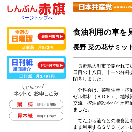
ページトップへ
食油利用の車を
長野 菜の花サミッ
長野県大町市で開かれてい
日目の十八日、十一の分科
閉幕しました。
分科会は、菜種生産・搾油
ゼル燃料（ＢＤＦ）、地域
交流。搾油施設やバイオ軽
ました。
てんぷら油などの廃食油を
まま利用するＳＶＯ（スト