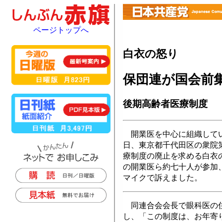
ページトップへ
白衣の怒り
保団連が国会前
後期高齢者医療制度
開業医を中心に組織してい
日、東京都千代田区の衆院
療制度の廃止を求める白衣
の開業医ら約七十人が参加
マイクで訴えました。
同連合会会長で眼科医の住
し、「この制度は、お年寄