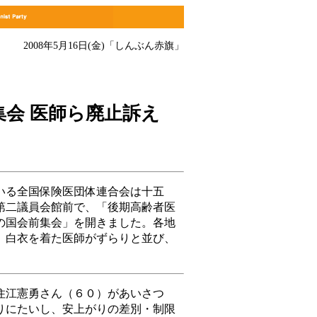
2008年5月16日(金)
「しんぶん赤旗」
集会 医師ら廃止訴え
る全国保険医団体連合会は十五
第二議員会館前で、「後期高齢者医
の国会前集会」を開きました。各地
、白衣を着た医師がずらりと並び、
江憲勇さん（６０）があいさつ
りにたいし、安上がりの差別・制限