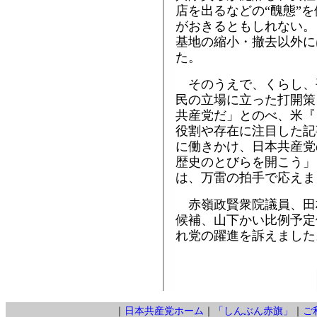
店を出るなどの“醜態”
がおきるともしれない。
基地の縮小・撤去以外に
た。
そのうえで、くらし、
民の立場に立った打開策
共産党だ」とのべ、米『
役割や存在に注目した記
に働きかけ、日本共産党
歴史のとびらを開こう」
は、万雷の拍手で応えま
赤嶺政賢衆院議員、田
候補、山下かい比例予定
れ党の躍進を訴えました
｜
日本共産党ホーム
｜
「しんぶん赤旗」
｜
ご