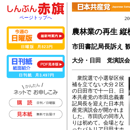
ページトップへ
2
農林業の再生 縦
市田書記局長訴え 
大分・日田 党演説会
衆院選で小選挙区候
補を立てない大分２区
の日田市で十一日、日
本共産党の市田忠義書
記局長を迎えた日本共
産党演説会が開かれま
した。市田氏の同市入
りは初めて。会場とな
ったパトリア日田大ホ