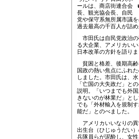
ールは、商店街連合会
長、観光協会長、自民
党や保守系無所属市議を
過去最高の千百人が詰め
市田氏は自民党政治の
る大企業、アメリカいい
日本改革の方針を語りま
貧困と格差、後期高齢
国政の熱い焦点にふれた
しました。市田氏は、水
「亡国の大失政だ」との
説明。「いつまでも外国
きないのが林業だ」とし
でも「外材輸入を規制す
能だ」とのべました。
アメリカいいなりの異
出生台（ひじゅうだい）
兵隊員らが泥酔し、女性