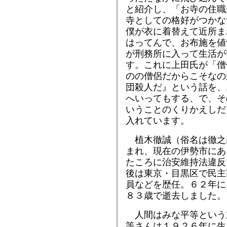
と紹介し、「お寺の住職
寺としての格好がつかな
僕が衣に着替えて近所ま
はってんで、お布施を値
が刑務所に入って生活が
す。これに上田氏が「僧
のの僧侶だからこそなの
団殺人だ』という話を、
へいってもする、で、そ
いうことのくりかえしだ
入れています。
植木徹誠（俗名は徹之
まれ、現在の伊勢市にあ
たころに治安維持法違反
後は東京・目黒区で民主
員などを歴任。６２年に
８３歳で逝去しました。
人間はみな平等という
等さんは１９２６年に生