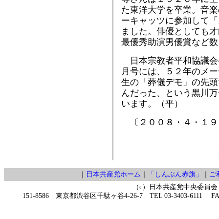
た東洋大学を卒業。音楽
ーキャッツに参加して「
ました。俳優としても才
最優秀助演男優賞など数
日本宗教者平和協議会
月号には、５２年のメー
生の「葬儀デモ」の先頭
んだった、という黒川万
います。（平）
〔２００８・４・１９
｜
日本共産党ホーム
｜
「しんぶん赤旗」
｜
ご
（c）日本共産党中央委員会
151-8586 東京都渋谷区千駄ヶ谷4-26-7 TEL 03-3403-6111 FAX 