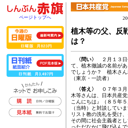
ページトップへ
2
植木等の父、反
は？
〈問い〉
２月１３日
て、植木徹誠の名前があ
でしょうか？ 植木さん
（東京・一読者）
〈答え〉
０７年３月
木等さんは、日本共産党
こんにちは』（８５年５
（当時）と対談していま
リスト教の洗礼を受け、
その間に社会主義者とし
っただなかに飛び込んで