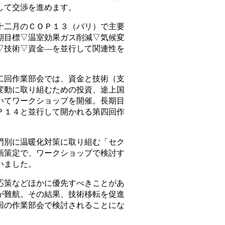
して交渉を進めます。
二月のＣＯＰ１３（バリ）で主要
期目標▽温室効果ガス削減▽気候変
▽技術▽資金―を並行して関連性を
。
回作業部会では、資金と技術（支
変動に取り組むための投資、途上国
いてワークショップを開催。長期目
Ｐ１４と並行して開かれる第四回作
別に温暖化対策に取り組む「セク
画策定で、ワークショップで検討す
いました。
策などほかに優先すべきことがあ
が難航。その結果、技術移転を促進
回の作業部会で検討されることにな