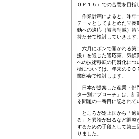
ＯＰ１５）での合意を目指
作業計画によると、昨年十
テーマとしてまとめた▽長
動への適応（被害削減）策
持たせて検討していきます
六月にボンで開かれる第二
援）を通じた適応策、気候
への技術移転の円滑化につ
標については、年末のＣＯ
業部会で検討します。
日本が提案した産業・部門
ター別アプローチ」は、計
る問題の一番目に記されて
ところが途上国から「適応
る」と異論が出るなど調整
するための手段として第三
りました。