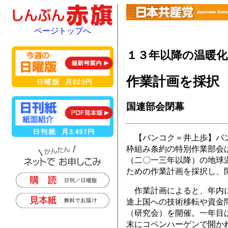
ページトップへ
１３年以降の温暖化
作業計画を採択
国連部会閉幕
【バンコク＝井上歩】バン
枠組み条約の特別作業部会
（二〇一三年以降）の地球
ための作業計画を採択し、
作業計画によると、年内に
途上国への技術移転や資金
（研究会）を開催。一年目
末にコペンハーゲンで開か