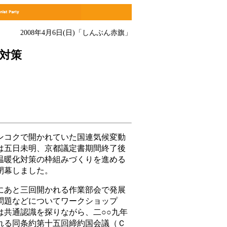
2008年4月6日(日)
「しんぶん赤旗」
対策
コクで開かれていた国連気候変動
は五日未明、京都議定書期間終了後
温暖化対策の枠組みづくりを進める
閉幕しました。
あと三回開かれる作業部会で発展
問題などについてワークショップ
は共通認識を探りながら、二○○九年
れる同条約第十五回締約国会議（Ｃ