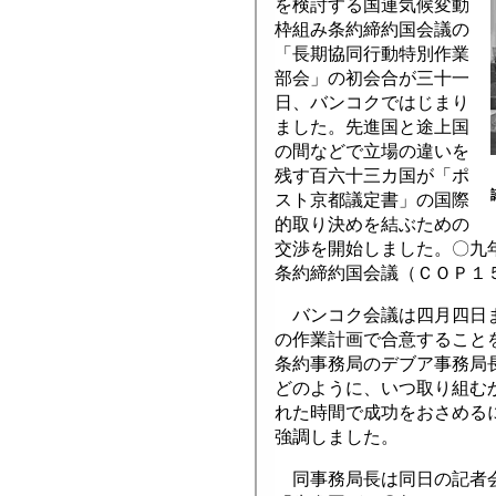
を検討する国連気候変動
枠組み条約締約国会議の
「長期協同行動特別作業
部会」の初会合が三十一
日、バンコクではじまり
ました。先進国と途上国
の間などで立場の違いを
残す百六十三カ国が「ポ
スト京都議定書」の国際
的取り決めを結ぶための
交渉を開始しました。〇九
条約締約国会議（ＣＯＰ１
バンコク会議は四月四日ま
の作業計画で合意すること
条約事務局のデブア事務局
どのように、いつ取り組む
れた時間で成功をおさめる
強調しました。
同事務局長は同日の記者会