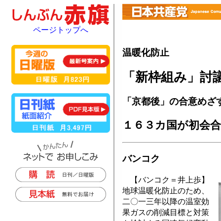
ページトップへ
温暖化防止
「新枠組み」討
「京都後」の合意めざ
１６３カ国が初会合
バンコク
【バンコク＝井上歩】
地球温暖化防止のため、
二〇一三年以降の温室効
果ガスの削減目標と対策