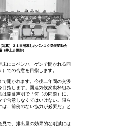
（写真）３１日開幕したバンコク気候変動会
議（井上歩撮影）
年末にコペンハーゲンで開かれる同
５）での合意を目指します。
で開かれます。今後二年間の交渉
を目指します。国連気候変動枠組み
長は開幕声明で「何（の問題）に、
かで合意しなくてはいけない。限ら
には、前例のない協力が必要だ」と
見で、排出量の効果的な削減には