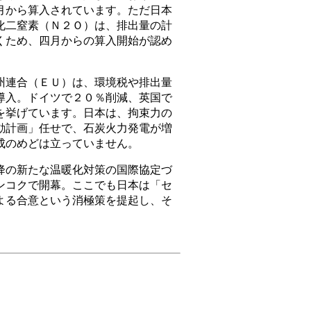
月から算入されています。ただ日本
化二窒素（Ｎ２Ｏ）は、排出量の計
くため、四月からの算入開始が認め
連合（ＥＵ）は、環境税や排出量
導入。ドイツで２０％削減、英国で
を挙げています。日本は、拘束力の
動計画」任せで、石炭火力発電が増
成のめどは立っていません。
の新たな温暖化対策の国際協定づ
ンコクで開幕。ここでも日本は「セ
よる合意という消極策を提起し、そ