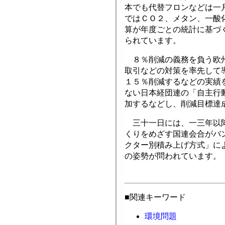
本でも代替フロンなどは一
ではＣＯ２、メタン、一酸
算が年度ごとの統計に基づ
られています。
８％削減の義務を負う欧州
取引などの対策を率先して
１５％削減するなどの実績
ない日本経団連の「自主行
加するなどし、削減目標達
三十一日には、一三年以降
くりをめざす国連会合がバ
クター別積み上げ方式」に
の姿勢が問われています。
■関連キーワード
環境問題