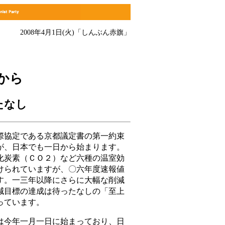
2008年4月1日(火)
「しんぶん赤旗」
から
たなし
協定である京都議定書の第一約束
が、日本でも一日から始まります。
化炭素（ＣＯ２）など六種の温室効
けられていますが、〇六年度速報値
す。一三年以降にさらに大幅な削減
減目標の達成は待ったなしの「至上
っています。
今年一月一日に始まっており、日