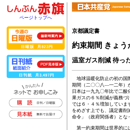
ページトップへ
京都議定書
約束期間 きょう
温室ガス削減 待っ
地球温暖化防止の初の国際
期間（二〇〇八―一二年）
日本は一九九〇年比で二酸
果ガスの６％削減が義務づ
では６・４％増加していま
をめざす上でも、議定書削
命令」（政府関係者）とな
第一約束期間は世界的には