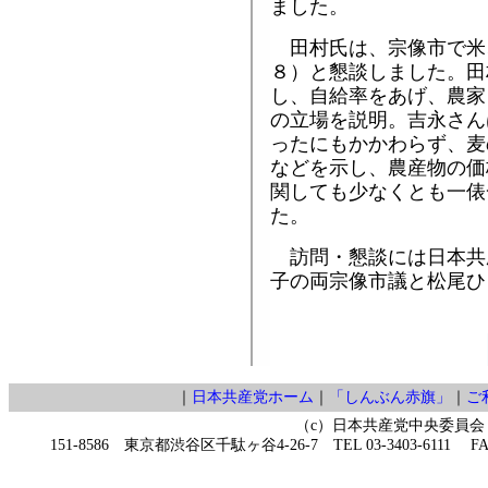
ました。
田村氏は、宗像市で米
８）と懇談しました。田
し、自給率をあげ、農家
の立場を説明。吉永さん
ったにもかかわらず、麦
などを示し、農産物の価
関しても少なくとも一俵
た。
訪問・懇談には日本共
子の両宗像市議と松尾ひ
｜
日本共産党ホーム
｜
「しんぶん赤旗」
｜
ご
（c）日本共産党中央委員会
151-8586 東京都渋谷区千駄ヶ谷4-26-7 TEL 03-3403-6111 FAX 