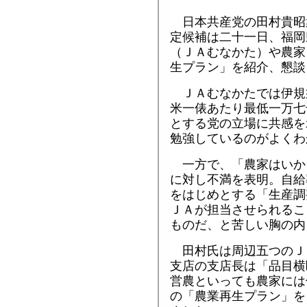
日本共産党の田村貴昭
定候補は二十一日、福岡
（ＪＡむなかた）や農家
生プラン」を紹介、懇談
ＪＡむなかたでは伊規
米一俵あたり最低一万七
とする党の立場に共感を
勉強しているのがよくわ
一方で、「農家はいか
に対し不満を表明。自給
をはじめとする「生産調
ＪＡが担当させられるこ
ものだ、と苦しい胸の内
田村氏は周辺五つのＪ
支店の支店長は「品目横
営農といっても農家には
の「農業再生プラン」を