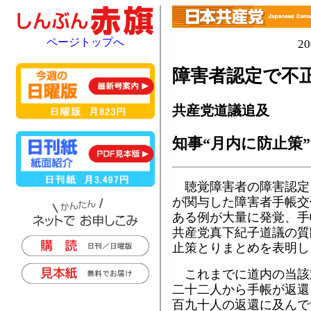
ページトップへ
2
障害者認定で不
共産党道議追及
知事“月内に防止策”
聴覚障害者の障害認定
が関与した障害者手帳交
ある例が大量に発覚、手
共産党真下紀子道議の質
止策とりまとめを表明し
これまでに道内の当該
二十二人から手帳が返還
百九十人の返還に及んで