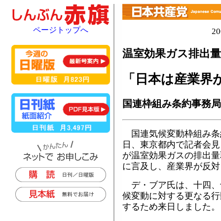
ページトップへ
2
温室効果ガス排出量
「日本は産業界
国連枠組み条約事務局
国連気候変動枠組み条
日、東京都内で記者会見
が温室効果ガスの排出量
に言及し、産業界が反対
デ・ブア氏は、十四、
候変動に対する更なる行
するため来日しました。