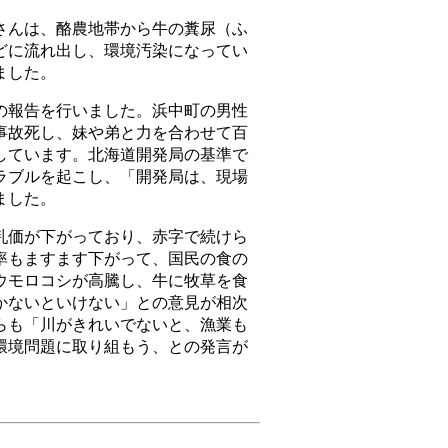
んは、酪農地帯から牛の糞尿（ふ
どに流れ出し、環境汚染になってい
ました。
報告を行いました。浜中町の男性
事故死し、妹や弟と力を合わせて百
しています。北海道開発局の基準で
ラブルを起こし、「開発局は、現場
ました。
価が下がっており、赤字で続けら
率もますます下がって、国民の食の
ウモロコシが高騰し、牛に牧草を食
かないといけない」との意見が相次
らも「川がきれいでないと、漁業も
環境問題に取り組もう、との発言が