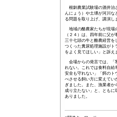
根釧農業試験場の酒井治さ
んにょう）や土壌が河川な
る問題を取り上げ、講演し
地域の酪農家たちが現場の
（２４）は、四年前に父が
三十七頭の牛と酪農経営を
つくった糞尿処理施設がト
をよく見てほしい」と訴え
会場からの発言では、「乳
れない。これでは食料自給
安全も守れない」「餌のト
べさせる飼い方に変えてい
ぎました。また、漁業者か
成り立たない」と、ともに
ありました。