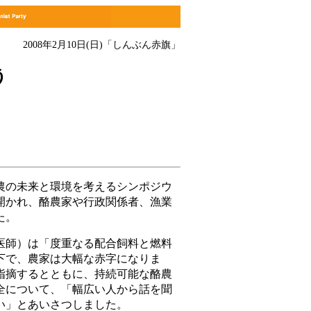
2008年2月10日(日)
「しんぶん赤旗」
う
の未来と環境を考えるシンポジウ
開かれ、酪農家や行政関係者、漁業
た。
師）は「度重なる配合飼料と燃料
下で、農家は大幅な赤字になりま
指摘するとともに、持続可能な酪農
全について、「幅広い人から話を聞
い」とあいさつしました。