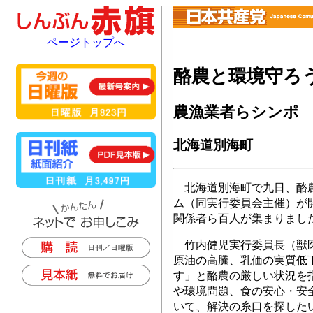
ページトップへ
酪農と環境守ろ
農漁業者らシンポ
北海道別海町
北海道別海町で九日、酪農
ム（同実行委員会主催）が
関係者ら百人が集まりまし
竹内健児実行委員長（獣医
原油の高騰、乳価の実質低
す」と酪農の厳しい状況を
や環境問題、食の安心・安
いて、解決の糸口を探した