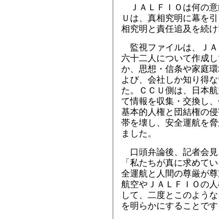
ＪＡＬＦＩＯは何の意
Ｕは、真相究明に幕を引
相究明と責任追及を続け
監視ファイルは、ＪＡ
六十二人について作成し
か、思想・信条や家庭環
よび、会社しか知り得な
た。ＣＣＵ側は、日本航
て情報を収集・交換し、
基本的人権と団結権の侵
帯を壊し、安全運航を脅
ました。
口頭弁論後、記者会見
「私たちが真に求めてい
全運航と人間の尊厳が尊
航空やＪＡＬＦＩＯの人
して、二度とこのような
を明らかにすることです