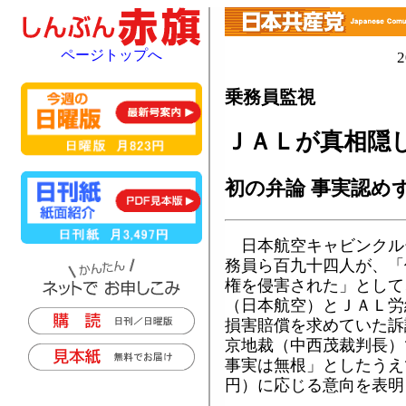
ページトップへ
乗務員監視
ＪＡＬが真相隠
初の弁論 事実認め
日本航空キャビンクル
務員ら百九十四人が、「
権を侵害された」として
（日本航空）とＪＡＬ労
損害賠償を求めていた訴
京地裁（中西茂裁判長）
事実は無根」としたうえ
円）に応じる意向を表明