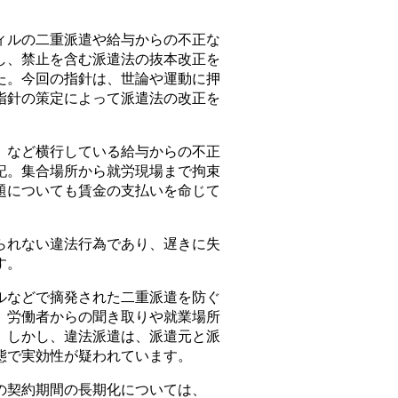
ルの二重派遣や給与からの不正な
し、禁止を含む派遣法の抜本改正を
た。今回の指針は、世論や運動に押
指針の策定によって派遣法の改正を
。
など横行している給与からの不正
記。集合場所から就労現場まで拘束
題についても賃金の支払いを命じて
れない違法行為であり、遅きに失
す。
などで摘発された二重派遣を防ぐ
、労働者からの聞き取りや就業場所
。しかし、違法派遣は、派遣元と派
態で実効性が疑われています。
契約期間の長期化については、