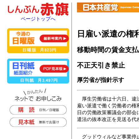
ページトップへ
日雇い派遣の権
移動時間の賃金支払
不正天引き禁止
厚労省が指針示す
厚生労働省は十六日、違法
雇い派遣で働く労働者の権
日の労働政策審議会の部会
遣法の抜本改正を見送る代
グッドウィルなど事業停止