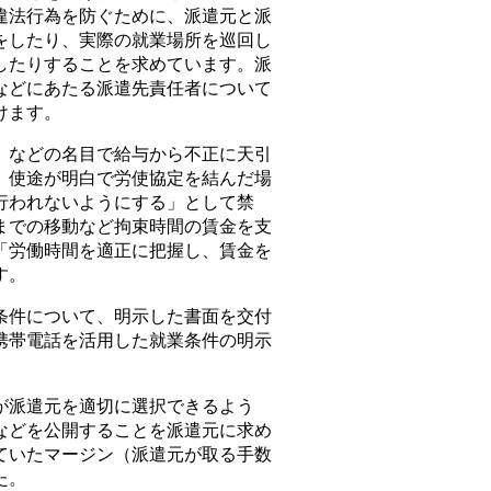
違法行為を防ぐために、派遣元と派
をしたり、実際の就業場所を巡回し
したりすることを求めています。派
などにあたる派遣先責任者について
けます。
などの名目で給与から不正に天引
、使途が明白で労使協定を結んだ場
行われないようにする」として禁
までの移動など拘束時間の賃金を支
「労働時間を適正に把握し、賃金を
す。
件について、明示した書面を交付
携帯電話を活用した就業条件の明示
派遣元を適切に選択できるよう
などを公開することを派遣元に求め
ていたマージン（派遣元が取る手数
た。