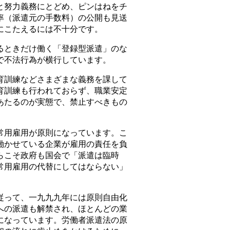
と努力義務にとどめ、ピンはねをチ
率（派遣元の手数料）の公開も見送
にこたえるには不十分です。
ときだけ働く「登録型派遣」のな
で不法行為が横行しています。
訓練などさまざまな義務を課して
育訓練も行われておらず、職業安定
あたるのが実態で、禁止すべきもの
用雇用が原則になっています。こ
働かせている企業が雇用の責任を負
らこそ政府も国会で「派遣は臨時
常用雇用の代替にしてはならない」
って、一九九九年には原則自由化
への派遣も解禁され、ほとんどの業
になっています。労働者派遣法の原