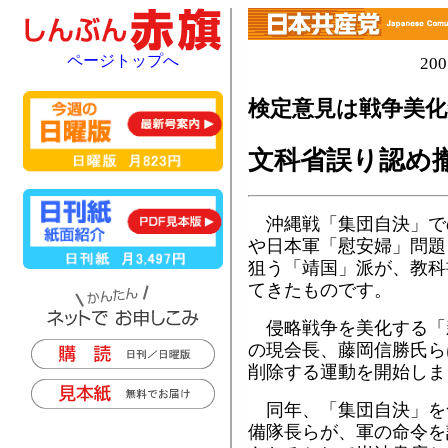
ページトップへ
20
検定意見は戦争美化
文科省誤り認め
沖縄戦「集団自決」で
や日本軍「慰安婦」問題
狙う「靖国」派が、教科
てきたものです。
侵略戦争を美化する「
の現会長、藤岡信勝氏ら
削除する運動を開始しま
同年、「集団自決」を
備隊長らが、軍の命令を