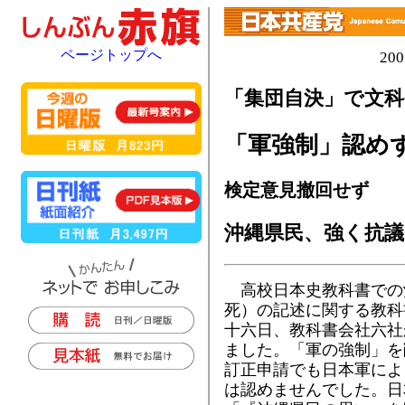
ページトップへ
20
「集団自決」で文科
「軍強制」認め
検定意見撤回せず
沖縄県民、強く抗議
高校日本史教科書での
死）の記述に関する教科
十六日、教科書会社六社
ました。「軍の強制」を
訂正申請でも日本軍によ
は認めませんでした。日