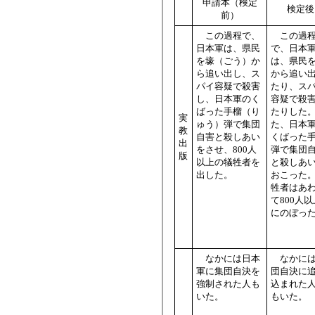
申請本（検定
検定後
前）
この過程で、
この過
日本軍は、県民
で、日本
を壕（ごう）か
は、県民
ら追い出し、ス
から追い
パイ容疑で殺害
たり、ス
し、日本軍のく
容疑で殺
ばった手榴（り
たりした
実
ゅう）弾で集団
た、日本
教
自害と殺しあい
くばった
出
をさせ、800人
弾で集団
版
以上の犠牲者を
と殺しあ
出した。
おこった
牲者はあ
て800人以
にのぼっ
なかには日本
なかには
軍に集団自決を
団自決に
強制された人も
込まれた
いた。
もいた。