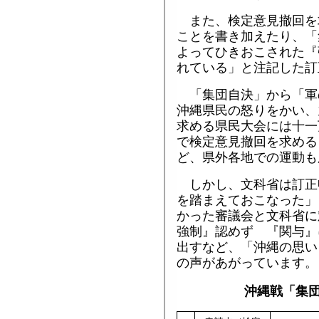
また、検定意見撤回を
ことを書き加えたり、「
よってひきおこされた『
れている」と注記した訂
「集団自決」から「軍
沖縄県民の怒りをかい、
求める県民大会には十一
で検定意見撤回を求める
ど、県外各地での運動も
しかし、文科省は訂正
を踏まえておこなった」
かった審議会と文科省に
強制』認めず 『関与』
出すなど、「沖縄の思い
の声があがっています。
沖縄戦「集