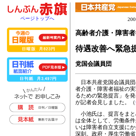
ページトップへ
20
高齢者介護・障害者
待遇改善へ緊急
党国会議員団
日本共産党国会議員団
者介護・障害者福祉の実
るための緊急提言」を発
が記者会見しました。（
小池氏は、提言をまと
は全体として、労働条件
いは障害者自立支援にか
深刻。政府・厚生労働省