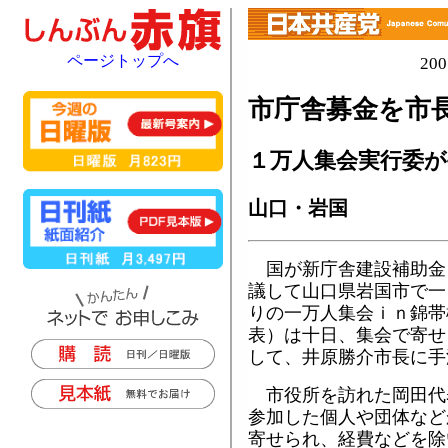
ページトップへ
20
市庁舎募金を市
１万人集会実行委が
山口・岩国
国が新庁舎建設補助金
議して山口県岩国市で一
りの一万人集会ｉｎ錦帯
表）は十日、集会で寄せ
して、井原勝介市長に手
市役所を訪れた岡田代
参加した個人や団体など
寄せられ、経費などを除