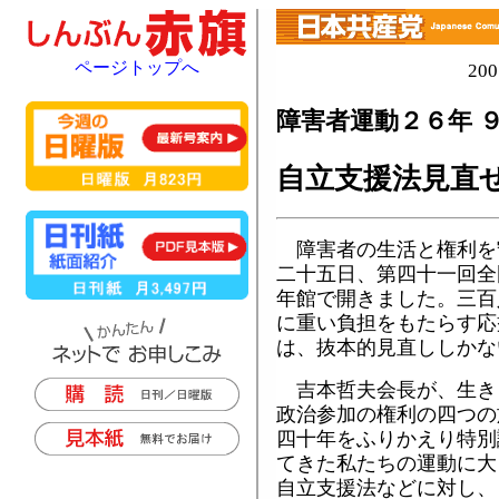
ページトップへ
20
障害者運動２６年 
自立支援法見直
障害者の生活と権利を守
二十五日、第四十一回全
年館で開きました。三百
に重い負担をもたらす応
は、抜本的見直ししかな
吉本哲夫会長が、生き
政治参加の権利の四つの
四十年をふりかえり特別
てきた私たちの運動に大
自立支援法などに対し、