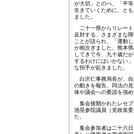
が大切」とのべ、「平等
生きていくために、とも
ました。
二十一県からリレート
反対する、さまざまな障
ことが語られ、「運動し
が相次ぎました。熊本県
してきて今、九十歳だが
するわけにはいかない」
な拍手が起きました。
白沢仁事務局長が、自
の動きを報告。同法の見
体や議会への要請を強め
集会後開かれたレセプ
池晃参院議員（党政策委
た。
集会参加者は二十六日