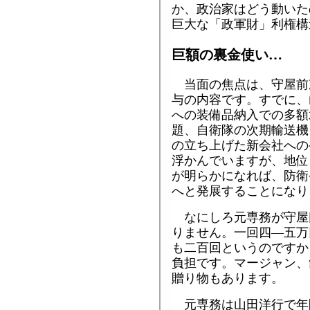
か、政治家はどう動いた
巨大な「政軍財」利権構
巨額の裏金使い…
当面の焦点は、守屋前
与の内容です。すでに、
への装備品納入での多額
題、自衛隊の次期輸送機
の立ち上げた新会社への
浮かんでいますが、地位
が明らかになれば、防衛
へと発展することになり
なにしろ元専務が守屋
りません。一回四―五万
も二百回というのですか
負担です。マージャン、
贈り物もあります。
元専務は山田洋行で年