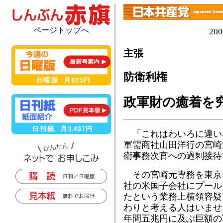
ページトップへ
20
主張
防衛利権
政軍財の癒着を
「これはわいろに違い
軍需商社山田洋行の宮崎
衛事務次官への過剰接待
その宮崎元専務を東京
社の米国子会社にプール
たという業務上横領容疑
わりと考える人はいませ
年間五兆円に及ぶ巨額の