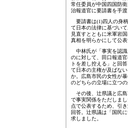
常任委員が中国四国防衛
治報道官に要請書を手渡
要請書は(1)四人の身
て日本の法律に基づいて
見直すとともに米軍岩国
真相を明らかにして公表
中林氏が「事実を認識
のに対して、田口報道官
トを差し控える」と回答
て日本の主権が及ばない
か。広島市民の女性が暴
のどちらの立場に立つの
その後、辻県議と広島
で事実関係をただしまし
点で公表するため、引き
回答。辻県議は「国民に
求しました。