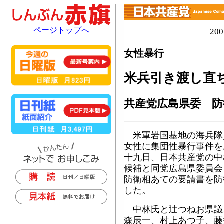
ページトップへ
20
女性暴行
米兵引き渡し直
共産党広島県委 防
米軍岩国基地の海兵隊
女性に集団性暴行事件を
十九日、日本共産党の中
候補と同党広島県委員会
防衛相あての要請書を防
した。
中林氏と辻つねお県議
森辰一、村上あつ子、藤