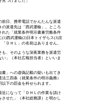
を見つけました」
前日、携帯電話でかんたんな派遣
きの派遣先は「西武運輸」。ところ
された「就業条件明示書兼労働条件
1)西武運輸(2)日本トイザらス(3)京
。「ＤＨＬ」の名前はありません。
も、そのような深夜業務を派遣労
ない」（本社広報担当者）といいま
書」への虚偽記載の疑いも出てき
遣法三四条（就業条件の明示義務）
円以下の罰金を科せられます。
近になって「ＤＨＬの作業を請け
をさせた」（本社総務課）と明かし