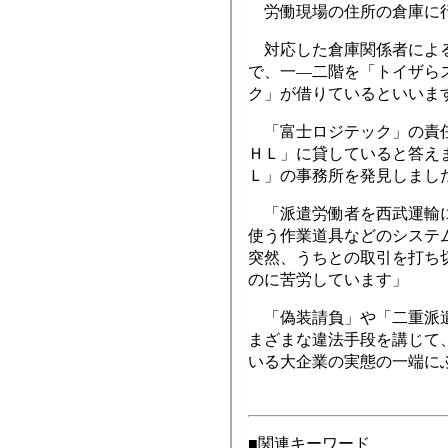
労働現場の住所の倉庫に
対応した倉庫関係者による
で、一―二階を「トイザら
ク」が借りているといいま
「富士ロジテック」の責任
ＨＬ」に貸していると答え
Ｌ」の事務所を発見しまし
「派遣労働者を西武運輸に
使う作業道具などのシステ
突然、うちとの取引を打ち
のに苦労しています」
「偽装請負」や「二重派遣
まざまな違法手段を講じて
いる大企業の実態の一端に
■関連キーワード