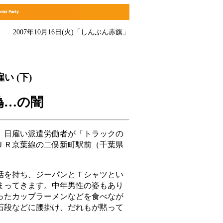
2007年10月16日(火)
「しんぶん赤旗」
 (下)
偽…の闇
日雇い派遣労働者が「トラックの
ＪＲ京葉線の二俣新町駅前（千葉県
。
を持ち、ジーパンとＴシャツとい
まってきます。中年男性の姿もあり
ったカップラーメンなどを食べなが
石段などに腰掛け、だれもが黙って