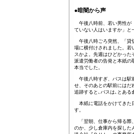
●暗闇から声
午後八時前、若い男性が「
ていない人はいますか」と
午後八時ごろ突然、「貸切
場に横付けされました。若
スかよ。先週はひどかった
派遣労働者の告発と本紙の
本当でした。
午後八時すぎ、バスは駅前
せ、そのあとの駅前にはだ
追跡すると､バスは､とあ
本紙に電話をかけてきた日
す。
「翌朝、仕事から帰る際、
のか、少し倉庫内を探した