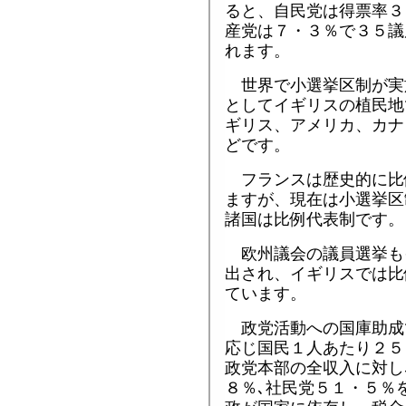
ると、自民党は得票率３
産党は７・３％で３５議
れます。
世界で小選挙区制が実
としてイギリスの植民地
ギリス、アメリカ、カナ
どです。
フランスは歴史的に比
ますが、現在は小選挙区
諸国は比例代表制です。
欧州議会の議員選挙も
出され、イギリスでは比
ています。
政党活動への国庫助成
応じ国民１人あたり２５
政党本部の全収入に対し
８％､社民党５１・５％