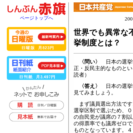
ページトップへ
20
世界でも異常な
挙制度とは？
〈問い〉
日本の選挙
正・反民主的なものとい
読者）
〈答え〉
日本の選挙
見てみましょう。
まず議員選出方法です
選挙区制で選ぶため、０
の自民党が議席の７割以
の得票率でも議席ゼロで
ものとなっています。４