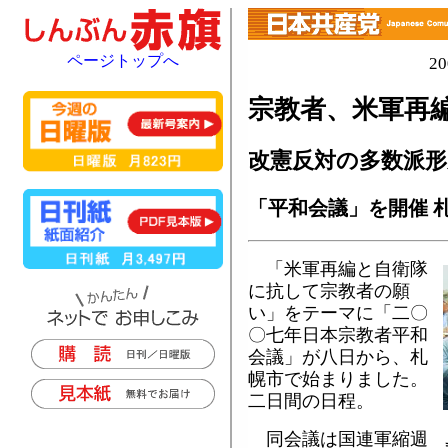
ページトップへ
2
宗教者、米軍再
改憲反対の多数派形
「平和会議」を開催 
「米軍再編と自衛隊
に抗して宗教者の願
い」をテーマに「二〇
〇七年日本宗教者平和
会議」が八日から、札
幌市で始まりました。
二日間の日程。
同会議は国連軍縮週