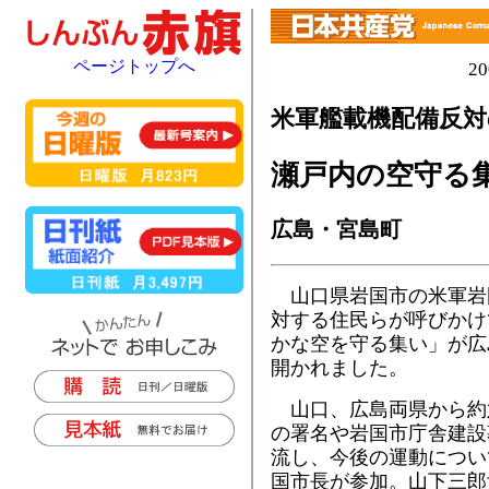
ページトップへ
2
米軍艦載機配備反対
瀬戸内の空守る
広島・宮島町
山口県岩国市の米軍岩
対する住民らが呼びかけ
かな空を守る集い」が広
開かれました。
山口、広島両県から約
の署名や岩国市庁舎建設
流し、今後の運動につい
国市長が参加。山下三郎