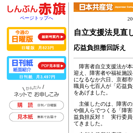
ページトップへ
2
自立支援法見直し
応益負担撤回訴え
障害者自立支援法が本
迎え、障害者や福祉施設
になるなか六日、京都市
職員ら七百人が「応益負
をあげました。
主催したのは、障害の
や個人らでつくる「障害
益負担反対！ 実行委員
てきました。