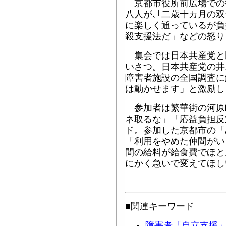
京都市役所前広場での
八人が､｢二歳十カ月の
に楽しく通っているが負
殺支援法だ」などの怒り
集会では日本共産党と
いさつ。日本共産党の井
障害者施設の全国調査に
は動かせます」と激励し
参加者は繁華街の河原
ネ取るな」「応益負担反
ド。参加した京都市の「
「利用をやめた仲間がい
間の給料が給食費でほと
にかく急いで変えてほし
■関連キーワード
障害者「自立支援