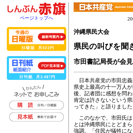
ページトップへ
2
沖縄県民大会
県民の叫びを聞
市田書記局長が会見
日本共産党の市田忠義
県史上最高の十一万人が
後、記者団に感想を問わ
肯定は許さないという県
ってきた」と語りました
このなかで、市田氏は
とは沖縄県民にとどまら
強調。「住民が犠牲にな