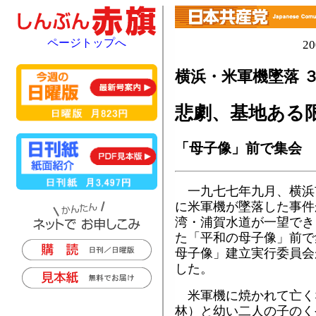
ページトップへ
2
横浜・米軍機墜落 
悲劇、基地ある
「母子像」前で集会
一九七七年九月、横浜
に米軍機が墜落した事件
湾・浦賀水道が一望でき
た「平和の母子像」前で
母子像」建立実行委員会
した。
米軍機に焼かれて亡く
林）と幼い二人の子のく