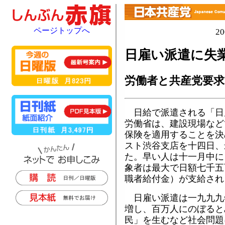
ページトップへ
2
日雇い派遣に失
労働者と共産党要求
日給で派遣される「日
労働省は、建設現場など
保険を適用することを決
スト渋谷支店を十四日、
た。早い人は十一月中に
象者は最大で日額七千五
職者給付金）が支給され
日雇い派遣は一九九九
増し、百万人にのぼると
民」を生むなど社会問題